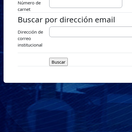
Número de
carnet
Buscar por dirección email
Buscar por dirección email
Dirección de
correo
institucional