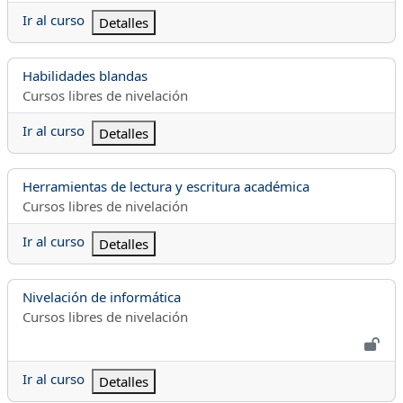
Ir al curso
Detalles
Nombre del curso
Habilidades blandas
Categoría del curso
Cursos libres de nivelación
Ir al curso
Detalles
Nombre del curso
Herramientas de lectura y escritura académica
Categoría del curso
Cursos libres de nivelación
Ir al curso
Detalles
Nombre del curso
Nivelación de informática
Categoría del curso
Cursos libres de nivelación
Ir al curso
Detalles