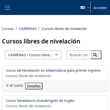
Salta al contenido principal
Acceder
Panel lateral
Cursos
CARRERAS
Cursos libres de nivelación
Cursos libres de nivelación
Buscar cur
Categorías
Buscar 
Nombre del curso
Curso de Nivelación en Matemática para primer ingreso
Categoría del curso
Cursos libres de nivelación
Ir al curso
Detalles
Nombre del curso
Curso Nivelatorio Autodirigido de Inglés
Categoría del curso
Cursos libres de nivelación