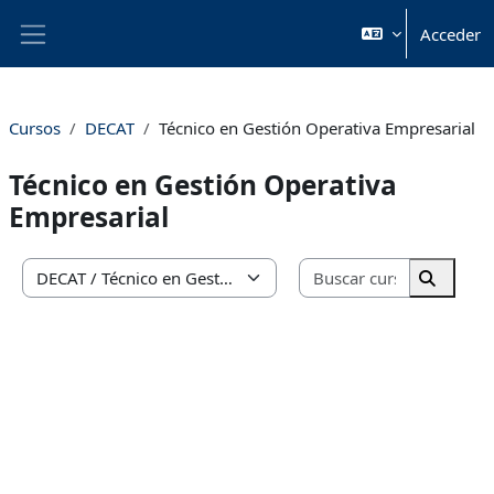
Salta al contenido principal
Acceder
Panel lateral
Cursos
DECAT
Técnico en Gestión Operativa Empresarial
Técnico en Gestión Operativa
Empresarial
Buscar cur
Categorías
Buscar 