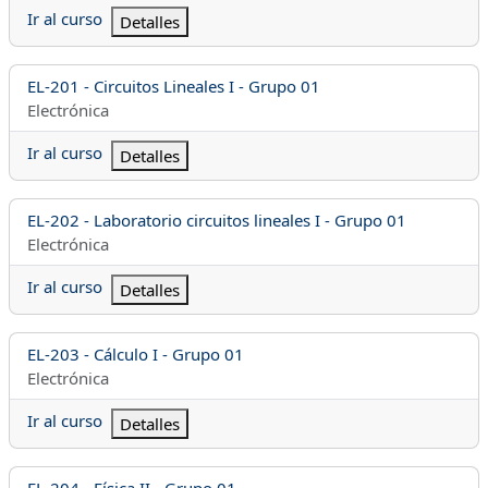
Ir al curso
Detalles
Nombre del curso
EL-201 - Circuitos Lineales I - Grupo 01
Categoría del curso
Electrónica
Ir al curso
Detalles
Nombre del curso
EL-202 - Laboratorio circuitos lineales I - Grupo 01
Categoría del curso
Electrónica
Ir al curso
Detalles
Nombre del curso
EL-203 - Cálculo I - Grupo 01
Categoría del curso
Electrónica
Ir al curso
Detalles
Nombre del curso
EL-204 - Física II - Grupo 01