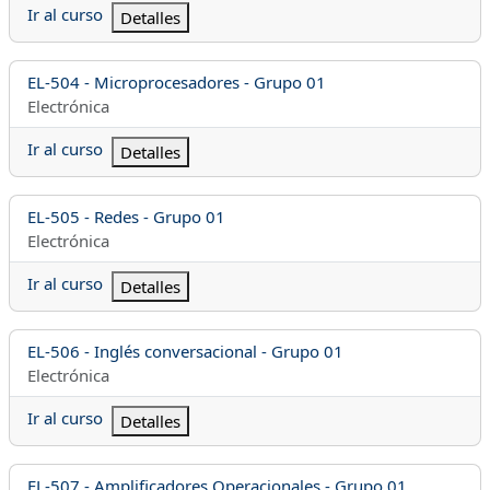
Ir al curso
Detalles
Nombre del curso
EL-504 - Microprocesadores - Grupo 01
Categoría del curso
Electrónica
Ir al curso
Detalles
Nombre del curso
EL-505 - Redes - Grupo 01
Categoría del curso
Electrónica
Ir al curso
Detalles
Nombre del curso
EL-506 - Inglés conversacional - Grupo 01
Categoría del curso
Electrónica
Ir al curso
Detalles
Nombre del curso
EL-507 - Amplificadores Operacionales - Grupo 01