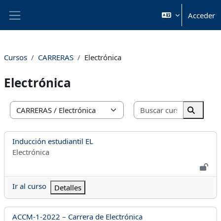
Salta al contenido principal
Acceder
Panel lateral
Cursos
CARRERAS
Electrónica
Electrónica
Buscar cur
Categorías
Buscar 
Nombre del curso
Inducción estudiantil EL
Categoría del curso
Electrónica
Ir al curso
Detalles
Nombre del curso
ACCM-1-2022 – Carrera de Electrónica